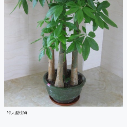
北京郑好园艺设计有限公司 北京花卉租赁、北京花卉租摆、北京植
物租赁、北京植物租摆、北京办公室盆景租赁、北京花卉租赁中
心、 地址：北京市海淀区北蜂窝路羊坊店第四小学西门7号
邮编100037 微信：18911623025 QQ：1092954564 电子邮箱：
1092954564@qq.com
版权所有 copyright© 2017 北京郑好园艺设计有限公司
京ICP备
16018134号-1
京公网安备 11011302004138号
网站制作：
企炬中国