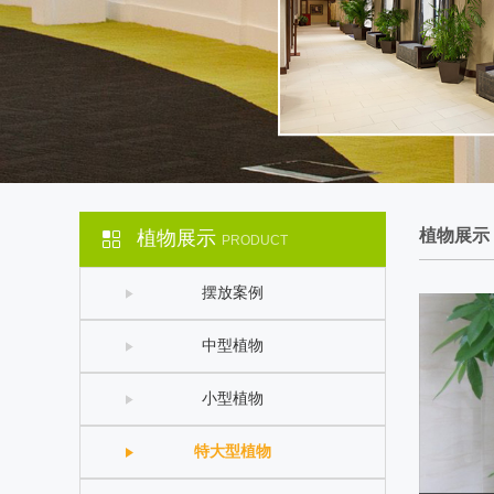
植物展示
植物展示
PRODUCT
摆放案例
中型植物
小型植物
特大型植物