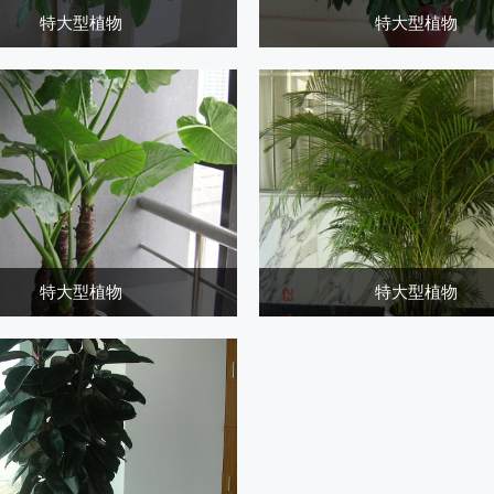
特大型植物
特大型植物
特大型植物
特大型植物